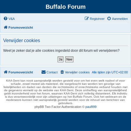
Buffalo Forum
V&A
Registreer
Aanmelden
Forumoverzicht
Verwijder cookies
Weet je zeker dat je alle cookies ingesteld door dit forum wil verwijderen?
Forumoverzicht
Contact
Verwijder cookies
Alle tijden zijn
UTC+02:00
KAA Gent kan nooit aansprakelijk worden gesteld voor om het even welk nadeel of voor
schade, zowel moreel als materieel, die toegebracht kan worden ten gevolge van
feitelijkheden en daden van derden die rechtstreeks of onrechtstreeks verband houden met
de gegevens vermeld op de website van KAA Gent. Deze ontheffing van aansprakelijkheid
geldt inzonderheid voor het forum, waarvan KAA Gent zich volledig distantieert. Elk individu
is dus verantwoordelijk voor zijn uitlatingen op het Buffalo Forum. Ook het webteam en de
moderators kunnen niet aansprakelijk gesteld worden voor de inhoud van berichten van
gebruikers.
phpBB Two Factor Authentication ©
paul999