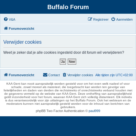
Buffalo Forum
V&A
Registreer
Aanmelden
Forumoverzicht
Verwijder cookies
Weet je zeker dat je alle cookies ingesteld door dit forum wil verwijderen?
Forumoverzicht
Contact
Verwijder cookies
Alle tijden zijn
UTC+02:00
KAA Gent kan nooit aansprakelijk worden gesteld voor om het even welk nadeel of voor
schade, zowel moreel als materieel, die toegebracht kan worden ten gevolge van
feitelijkheden en daden van derden die rechtstreeks of onrechtstreeks verband houden met
de gegevens vermeld op de website van KAA Gent. Deze ontheffing van aansprakelijkheid
geldt inzonderheid voor het forum, waarvan KAA Gent zich volledig distantieert. Elk individu
is dus verantwoordelijk voor zijn uitlatingen op het Buffalo Forum. Ook het webteam en de
moderators kunnen niet aansprakelijk gesteld worden voor de inhoud van berichten van
gebruikers.
phpBB Two Factor Authentication ©
paul999