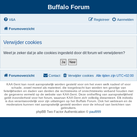
Buffalo Forum
V&A
Registreer
Aanmelden
Forumoverzicht
Verwijder cookies
Weet je zeker dat je alle cookies ingesteld door dit forum wil verwijderen?
Forumoverzicht
Contact
Verwijder cookies
Alle tijden zijn
UTC+02:00
KAA Gent kan nooit aansprakelijk worden gesteld voor om het even welk nadeel of voor
schade, zowel moreel als materieel, die toegebracht kan worden ten gevolge van
feitelijkheden en daden van derden die rechtstreeks of onrechtstreeks verband houden met
de gegevens vermeld op de website van KAA Gent. Deze ontheffing van aansprakelijkheid
geldt inzonderheid voor het forum, waarvan KAA Gent zich volledig distantieert. Elk individu
is dus verantwoordelijk voor zijn uitlatingen op het Buffalo Forum. Ook het webteam en de
moderators kunnen niet aansprakelijk gesteld worden voor de inhoud van berichten van
gebruikers.
phpBB Two Factor Authentication ©
paul999