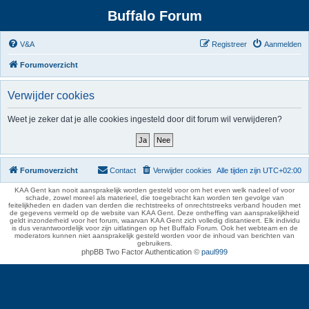
Buffalo Forum
V&A
Registreer
Aanmelden
Forumoverzicht
Verwijder cookies
Weet je zeker dat je alle cookies ingesteld door dit forum wil verwijderen?
Forumoverzicht
Contact
Verwijder cookies
Alle tijden zijn
UTC+02:00
KAA Gent kan nooit aansprakelijk worden gesteld voor om het even welk nadeel of voor
schade, zowel moreel als materieel, die toegebracht kan worden ten gevolge van
feitelijkheden en daden van derden die rechtstreeks of onrechtstreeks verband houden met
de gegevens vermeld op de website van KAA Gent. Deze ontheffing van aansprakelijkheid
geldt inzonderheid voor het forum, waarvan KAA Gent zich volledig distantieert. Elk individu
is dus verantwoordelijk voor zijn uitlatingen op het Buffalo Forum. Ook het webteam en de
moderators kunnen niet aansprakelijk gesteld worden voor de inhoud van berichten van
gebruikers.
phpBB Two Factor Authentication ©
paul999