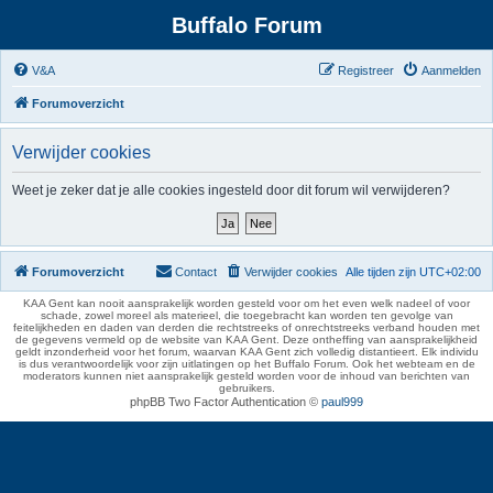
Buffalo Forum
V&A
Registreer
Aanmelden
Forumoverzicht
Verwijder cookies
Weet je zeker dat je alle cookies ingesteld door dit forum wil verwijderen?
Forumoverzicht
Contact
Verwijder cookies
Alle tijden zijn
UTC+02:00
KAA Gent kan nooit aansprakelijk worden gesteld voor om het even welk nadeel of voor
schade, zowel moreel als materieel, die toegebracht kan worden ten gevolge van
feitelijkheden en daden van derden die rechtstreeks of onrechtstreeks verband houden met
de gegevens vermeld op de website van KAA Gent. Deze ontheffing van aansprakelijkheid
geldt inzonderheid voor het forum, waarvan KAA Gent zich volledig distantieert. Elk individu
is dus verantwoordelijk voor zijn uitlatingen op het Buffalo Forum. Ook het webteam en de
moderators kunnen niet aansprakelijk gesteld worden voor de inhoud van berichten van
gebruikers.
phpBB Two Factor Authentication ©
paul999