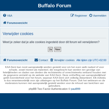
Buffalo Forum
V&A
Registreer
Aanmelden
Forumoverzicht
Verwijder cookies
Weet je zeker dat je alle cookies ingesteld door dit forum wil verwijderen?
Forumoverzicht
Contact
Verwijder cookies
Alle tijden zijn
UTC+02:00
KAA Gent kan nooit aansprakelijk worden gesteld voor om het even welk nadeel of voor
schade, zowel moreel als materieel, die toegebracht kan worden ten gevolge van
feitelijkheden en daden van derden die rechtstreeks of onrechtstreeks verband houden met
de gegevens vermeld op de website van KAA Gent. Deze ontheffing van aansprakelijkheid
geldt inzonderheid voor het forum, waarvan KAA Gent zich volledig distantieert. Elk individu
is dus verantwoordelijk voor zijn uitlatingen op het Buffalo Forum. Ook het webteam en de
moderators kunnen niet aansprakelijk gesteld worden voor de inhoud van berichten van
gebruikers.
phpBB Two Factor Authentication ©
paul999