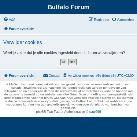
Buffalo Forum
V&A
Registreer
Aanmelden
Forumoverzicht
Verwijder cookies
Weet je zeker dat je alle cookies ingesteld door dit forum wil verwijderen?
Forumoverzicht
Contact
Verwijder cookies
Alle tijden zijn
UTC+02:00
KAA Gent kan nooit aansprakelijk worden gesteld voor om het even welk nadeel of voor
schade, zowel moreel als materieel, die toegebracht kan worden ten gevolge van
feitelijkheden en daden van derden die rechtstreeks of onrechtstreeks verband houden met
de gegevens vermeld op de website van KAA Gent. Deze ontheffing van aansprakelijkheid
geldt inzonderheid voor het forum, waarvan KAA Gent zich volledig distantieert. Elk individu
is dus verantwoordelijk voor zijn uitlatingen op het Buffalo Forum. Ook het webteam en de
moderators kunnen niet aansprakelijk gesteld worden voor de inhoud van berichten van
gebruikers.
phpBB Two Factor Authentication ©
paul999