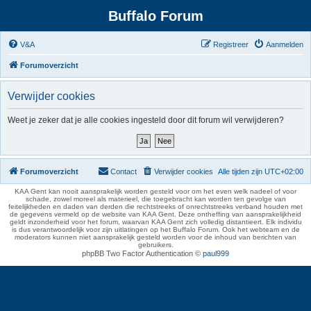
Buffalo Forum
V&A
Registreer
Aanmelden
Forumoverzicht
Verwijder cookies
Weet je zeker dat je alle cookies ingesteld door dit forum wil verwijderen?
Forumoverzicht
Contact
Verwijder cookies
Alle tijden zijn
UTC+02:00
KAA Gent kan nooit aansprakelijk worden gesteld voor om het even welk nadeel of voor
schade, zowel moreel als materieel, die toegebracht kan worden ten gevolge van
feitelijkheden en daden van derden die rechtstreeks of onrechtstreeks verband houden met
de gegevens vermeld op de website van KAA Gent. Deze ontheffing van aansprakelijkheid
geldt inzonderheid voor het forum, waarvan KAA Gent zich volledig distantieert. Elk individu
is dus verantwoordelijk voor zijn uitlatingen op het Buffalo Forum. Ook het webteam en de
moderators kunnen niet aansprakelijk gesteld worden voor de inhoud van berichten van
gebruikers.
phpBB Two Factor Authentication ©
paul999