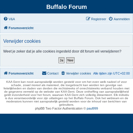
Buffalo Forum
V&A
Registreer
Aanmelden
Forumoverzicht
Verwijder cookies
Weet je zeker dat je alle cookies ingesteld door dit forum wil verwijderen?
Forumoverzicht
Contact
Verwijder cookies
Alle tijden zijn
UTC+02:00
KAA Gent kan nooit aansprakelijk worden gesteld voor om het even welk nadeel of voor
schade, zowel moreel als materieel, die toegebracht kan worden ten gevolge van
feitelijkheden en daden van derden die rechtstreeks of onrechtstreeks verband houden met
de gegevens vermeld op de website van KAA Gent. Deze ontheffing van aansprakelijkheid
geldt inzonderheid voor het forum, waarvan KAA Gent zich volledig distantieert. Elk individu
is dus verantwoordelijk voor zijn uitlatingen op het Buffalo Forum. Ook het webteam en de
moderators kunnen niet aansprakelijk gesteld worden voor de inhoud van berichten van
gebruikers.
phpBB Two Factor Authentication ©
paul999