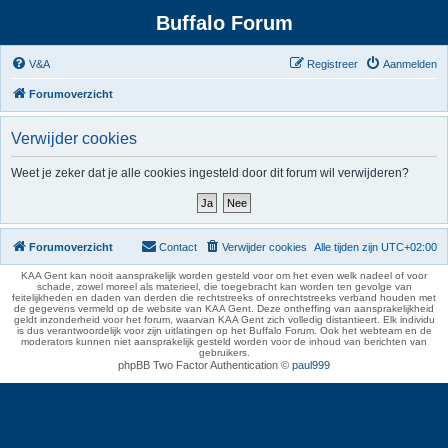
Buffalo Forum
V&A
Registreer
Aanmelden
Forumoverzicht
Verwijder cookies
Weet je zeker dat je alle cookies ingesteld door dit forum wil verwijderen?
Forumoverzicht
Contact
Verwijder cookies
Alle tijden zijn
UTC+02:00
KAA Gent kan nooit aansprakelijk worden gesteld voor om het even welk nadeel of voor
schade, zowel moreel als materieel, die toegebracht kan worden ten gevolge van
feitelijkheden en daden van derden die rechtstreeks of onrechtstreeks verband houden met
de gegevens vermeld op de website van KAA Gent. Deze ontheffing van aansprakelijkheid
geldt inzonderheid voor het forum, waarvan KAA Gent zich volledig distantieert. Elk individu
is dus verantwoordelijk voor zijn uitlatingen op het Buffalo Forum. Ook het webteam en de
moderators kunnen niet aansprakelijk gesteld worden voor de inhoud van berichten van
gebruikers.
phpBB Two Factor Authentication ©
paul999