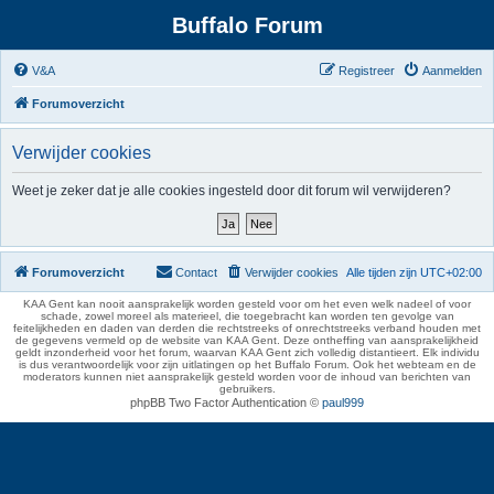
Buffalo Forum
V&A
Registreer
Aanmelden
Forumoverzicht
Verwijder cookies
Weet je zeker dat je alle cookies ingesteld door dit forum wil verwijderen?
Forumoverzicht
Contact
Verwijder cookies
Alle tijden zijn
UTC+02:00
KAA Gent kan nooit aansprakelijk worden gesteld voor om het even welk nadeel of voor
schade, zowel moreel als materieel, die toegebracht kan worden ten gevolge van
feitelijkheden en daden van derden die rechtstreeks of onrechtstreeks verband houden met
de gegevens vermeld op de website van KAA Gent. Deze ontheffing van aansprakelijkheid
geldt inzonderheid voor het forum, waarvan KAA Gent zich volledig distantieert. Elk individu
is dus verantwoordelijk voor zijn uitlatingen op het Buffalo Forum. Ook het webteam en de
moderators kunnen niet aansprakelijk gesteld worden voor de inhoud van berichten van
gebruikers.
phpBB Two Factor Authentication ©
paul999