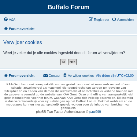
Buffalo Forum
V&A
Registreer
Aanmelden
Forumoverzicht
Verwijder cookies
Weet je zeker dat je alle cookies ingesteld door dit forum wil verwijderen?
Forumoverzicht
Contact
Verwijder cookies
Alle tijden zijn
UTC+02:00
KAA Gent kan nooit aansprakelijk worden gesteld voor om het even welk nadeel of voor
schade, zowel moreel als materieel, die toegebracht kan worden ten gevolge van
feitelijkheden en daden van derden die rechtstreeks of onrechtstreeks verband houden met
de gegevens vermeld op de website van KAA Gent. Deze ontheffing van aansprakelijkheid
geldt inzonderheid voor het forum, waarvan KAA Gent zich volledig distantieert. Elk individu
is dus verantwoordelijk voor zijn uitlatingen op het Buffalo Forum. Ook het webteam en de
moderators kunnen niet aansprakelijk gesteld worden voor de inhoud van berichten van
gebruikers.
phpBB Two Factor Authentication ©
paul999