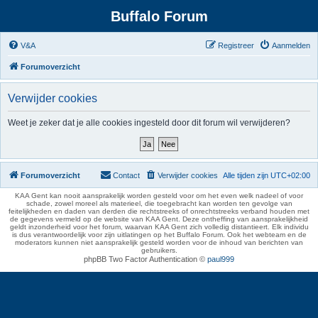
Buffalo Forum
V&A
Registreer
Aanmelden
Forumoverzicht
Verwijder cookies
Weet je zeker dat je alle cookies ingesteld door dit forum wil verwijderen?
Forumoverzicht
Contact
Verwijder cookies
Alle tijden zijn
UTC+02:00
KAA Gent kan nooit aansprakelijk worden gesteld voor om het even welk nadeel of voor
schade, zowel moreel als materieel, die toegebracht kan worden ten gevolge van
feitelijkheden en daden van derden die rechtstreeks of onrechtstreeks verband houden met
de gegevens vermeld op de website van KAA Gent. Deze ontheffing van aansprakelijkheid
geldt inzonderheid voor het forum, waarvan KAA Gent zich volledig distantieert. Elk individu
is dus verantwoordelijk voor zijn uitlatingen op het Buffalo Forum. Ook het webteam en de
moderators kunnen niet aansprakelijk gesteld worden voor de inhoud van berichten van
gebruikers.
phpBB Two Factor Authentication ©
paul999