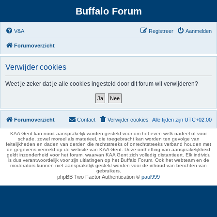
Buffalo Forum
V&A
Registreer
Aanmelden
Forumoverzicht
Verwijder cookies
Weet je zeker dat je alle cookies ingesteld door dit forum wil verwijderen?
Forumoverzicht
Contact
Verwijder cookies
Alle tijden zijn
UTC+02:00
KAA Gent kan nooit aansprakelijk worden gesteld voor om het even welk nadeel of voor
schade, zowel moreel als materieel, die toegebracht kan worden ten gevolge van
feitelijkheden en daden van derden die rechtstreeks of onrechtstreeks verband houden met
de gegevens vermeld op de website van KAA Gent. Deze ontheffing van aansprakelijkheid
geldt inzonderheid voor het forum, waarvan KAA Gent zich volledig distantieert. Elk individu
is dus verantwoordelijk voor zijn uitlatingen op het Buffalo Forum. Ook het webteam en de
moderators kunnen niet aansprakelijk gesteld worden voor de inhoud van berichten van
gebruikers.
phpBB Two Factor Authentication ©
paul999