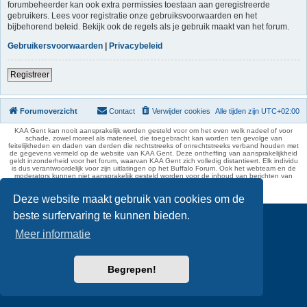
forumbeheerder kan ook extra permissies toestaan aan geregistreerde
gebruikers. Lees voor registratie onze gebruiksvoorwaarden en het
bijbehorend beleid. Bekijk ook de regels als je gebruik maakt van het forum.
Gebruikersvoorwaarden
|
Privacybeleid
Registreer
Forumoverzicht
Contact
Verwijder cookies
Alle tijden zijn
UTC+02:00
KAA Gent kan nooit aansprakelijk worden gesteld voor om het even welk nadeel of voor
schade, zowel moreel als materieel, die toegebracht kan worden ten gevolge van
feitelijkheden en daden van derden die rechtstreeks of onrechtstreeks verband houden met
de gegevens vermeld op de website van KAA Gent. Deze ontheffing van aansprakelijkheid
geldt inzonderheid voor het forum, waarvan KAA Gent zich volledig distantieert. Elk individu
is dus verantwoordelijk voor zijn uitlatingen op het Buffalo Forum. Ook het webteam en de
moderators kunnen niet aansprakelijk gesteld worden voor de inhoud van berichten van
gebruikers.
phpBB Two Factor Authentication ©
paul999
Deze website maakt gebruik van cookies om de
beste surfervaring te kunnen bieden.
Meer informatie
Begrepen!