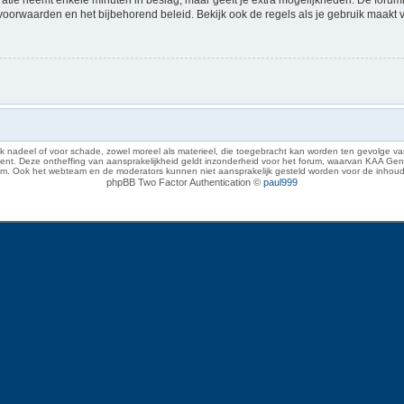
voorwaarden en het bijbehorend beleid. Bekijk ook de regels als je gebruik maakt 
 nadeel of voor schade, zowel moreel als materieel, die toegebracht kan worden ten gevolge van
eze ontheffing van aansprakelijkheid geldt inzonderheid voor het forum, waarvan KAA Gent zich 
rum. Ook het webteam en de moderators kunnen niet aansprakelijk gesteld worden voor de inhoud
phpBB Two Factor Authentication ©
paul999