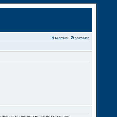
Registreer
Aanmelden
mbeheerder kan ook extra permissies toestaan aan