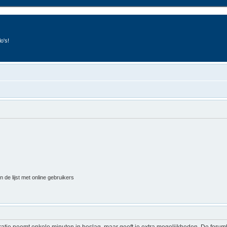
o's!
 de lijst met online gebruikers
ratie neemt enkele minuten in beslag, maar geeft je extra mogelijkheden. De foru