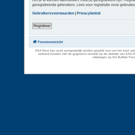
geregistreerde gebruikers. Lees voor registratie onze gebruiks
Gebruikersvoorwaarden
|
Privacybeleid
Registreer
Forumoverzicht
KAA Gent kan nooit aansprakelijk worden gesteld voor om het even welk
verband houden met de gegevens vermeld op de website van KAA Gent. D
uitlatingen op het Buffalo Fo