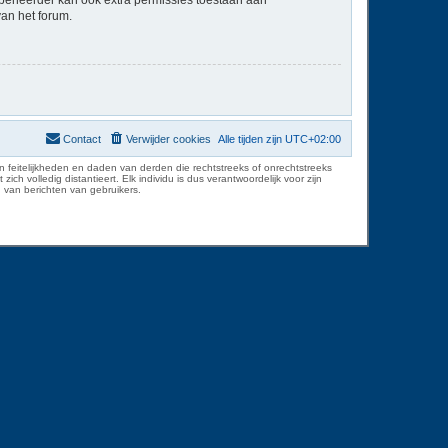
van het forum.
Contact
Verwijder cookies
Alle tijden zijn
UTC+02:00
 feitelijkheden en daden van derden die rechtstreeks of onrechtstreeks
volledig distantieert. Elk individu is dus verantwoordelijk voor zijn
 van berichten van gebruikers.