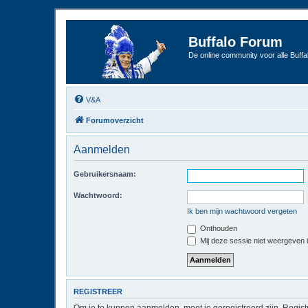
Buffalo Forum
De online community voor alle Buffal
V&A
Forumoverzicht
Aanmelden
Gebruikersnaam:
Wachtwoord:
Ik ben mijn wachtwoord vergeten
Onthouden
Mij deze sessie niet weergeven in
REGISTREER
Om je te kunnen aanmelden, moet je geregistreerd zijn. Regist