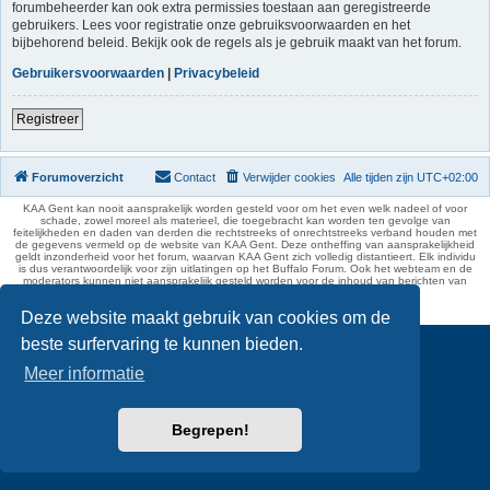
forumbeheerder kan ook extra permissies toestaan aan geregistreerde
gebruikers. Lees voor registratie onze gebruiksvoorwaarden en het
bijbehorend beleid. Bekijk ook de regels als je gebruik maakt van het forum.
Gebruikersvoorwaarden
|
Privacybeleid
Registreer
Forumoverzicht
Contact
Verwijder cookies
Alle tijden zijn
UTC+02:00
KAA Gent kan nooit aansprakelijk worden gesteld voor om het even welk nadeel of voor
schade, zowel moreel als materieel, die toegebracht kan worden ten gevolge van
feitelijkheden en daden van derden die rechtstreeks of onrechtstreeks verband houden met
de gegevens vermeld op de website van KAA Gent. Deze ontheffing van aansprakelijkheid
geldt inzonderheid voor het forum, waarvan KAA Gent zich volledig distantieert. Elk individu
is dus verantwoordelijk voor zijn uitlatingen op het Buffalo Forum. Ook het webteam en de
moderators kunnen niet aansprakelijk gesteld worden voor de inhoud van berichten van
gebruikers.
phpBB Two Factor Authentication ©
paul999
Deze website maakt gebruik van cookies om de
beste surfervaring te kunnen bieden.
Meer informatie
Begrepen!