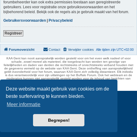
forumbeheerder kan ook extra permissies toestaan aan geregistreerde
gebruikers. Lees voor registratie onze gebruiksvoorwaarden en het
bijbehorend beleid. Bekijk ook de regels als je gebruik maakt van het forum.
Gebruikersvoorwaarden
|
Privacybeleid
Registreer
Forumoverzicht
Contact
Verwijder cookies
Alle tijden zijn
UTC+02:00
KAA Gent kan nooit aansprakelijk worden gesteld voor om het even welk nadeel of voor
schade, zowel moreel als materieel, die toegebracht kan worden ten gevolge van
feitelijkheden en daden van derden die rechtstreeks of onrechtstreeks verband houden met
de gegevens vermeld op de website van KAA Gent. Deze ontheffing van aansprakelijkheid
geldt inzonderheid voor het forum, waarvan KAA Gent zich volledig distantieert. Elk individu
is dus verantwoordelijk voor zijn uitlatingen op het Buffalo Forum. Ook het webteam en de
moderators kunnen niet aansprakelijk gesteld worden voor de inhoud van berichten van
gebruikers.
phpBB Two Factor Authentication ©
paul999
Deze website maakt gebruik van cookies om de
beste surfervaring te kunnen bieden.
Meer informatie
Begrepen!