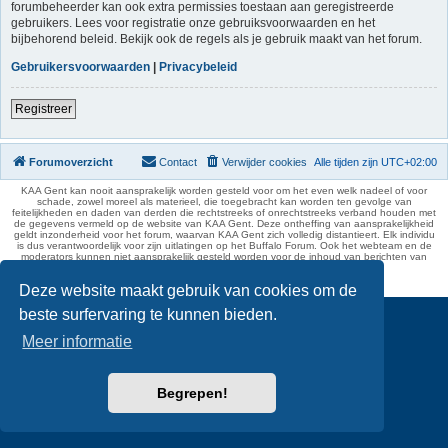
forumbeheerder kan ook extra permissies toestaan aan geregistreerde
gebruikers. Lees voor registratie onze gebruiksvoorwaarden en het
bijbehorend beleid. Bekijk ook de regels als je gebruik maakt van het forum.
Gebruikersvoorwaarden
|
Privacybeleid
Registreer
Forumoverzicht
Contact
Verwijder cookies
Alle tijden zijn
UTC+02:00
KAA Gent kan nooit aansprakelijk worden gesteld voor om het even welk nadeel of voor
schade, zowel moreel als materieel, die toegebracht kan worden ten gevolge van
feitelijkheden en daden van derden die rechtstreeks of onrechtstreeks verband houden met
de gegevens vermeld op de website van KAA Gent. Deze ontheffing van aansprakelijkheid
geldt inzonderheid voor het forum, waarvan KAA Gent zich volledig distantieert. Elk individu
is dus verantwoordelijk voor zijn uitlatingen op het Buffalo Forum. Ook het webteam en de
moderators kunnen niet aansprakelijk gesteld worden voor de inhoud van berichten van
gebruikers.
phpBB Two Factor Authentication ©
paul999
Deze website maakt gebruik van cookies om de
beste surfervaring te kunnen bieden.
Meer informatie
Begrepen!