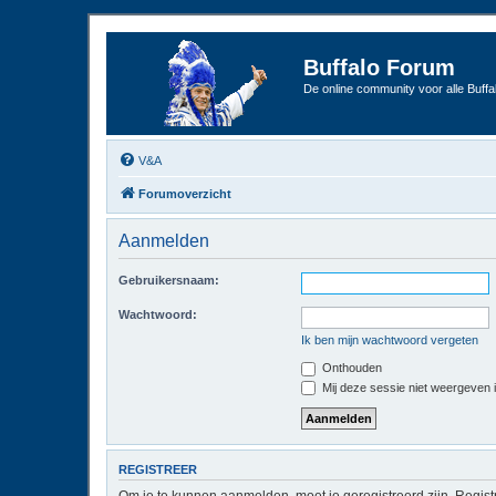
Buffalo Forum
De online community voor alle Buffal
V&A
Forumoverzicht
Aanmelden
Gebruikersnaam:
Wachtwoord:
Ik ben mijn wachtwoord vergeten
Onthouden
Mij deze sessie niet weergeven in
REGISTREER
Om je te kunnen aanmelden, moet je geregistreerd zijn. Regist