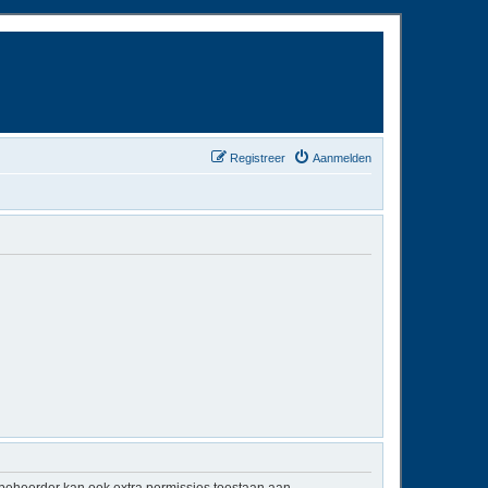
Registreer
Aanmelden
mbeheerder kan ook extra permissies toestaan aan