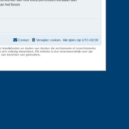
van het forum.
Contact
Verwijder cookies
Alle tijden zijn
UTC+02:00
 feitelijkheden en daden van derden die rechtstreeks of onrechtstreeks
volledig distantieert. Elk individu is dus verantwoordelijk voor zijn
 van berichten van gebruikers.