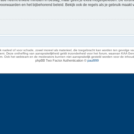
voorwaarden en het bijbehorend beleid. Bekijk ook de regels als je gebruik maakt 
 nadeel of voor schade, zowel moreel als materieel, die toegebracht kan worden ten gevolge van
eze ontheffing van aansprakelijkheid geldt inzonderheid voor het forum, waarvan KAA Gent zich 
rum. Ook het webteam en de moderators kunnen niet aansprakelijk gesteld worden voor de inhoud
phpBB Two Factor Authentication ©
paul999