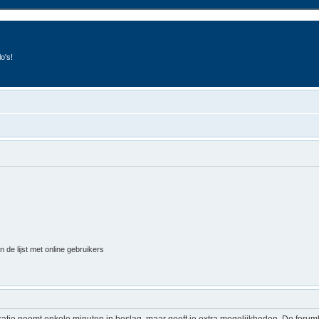
o's!
 de lijst met online gebruikers
ratie neemt enkele minuten in beslag, maar geeft je extra mogelijkheden. De foru