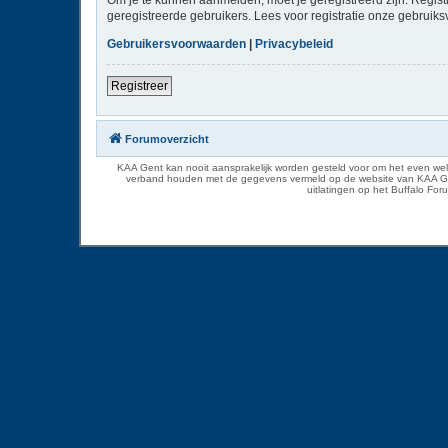
geregistreerde gebruikers. Lees voor registratie onze gebruiks
Gebruikersvoorwaarden
|
Privacybeleid
Registreer
Forumoverzicht
KAA Gent kan nooit aansprakelijk worden gesteld voor om het even welk
verband houden met de gegevens vermeld op de website van KAA Gent. D
uitlatingen op het Buffalo Fo