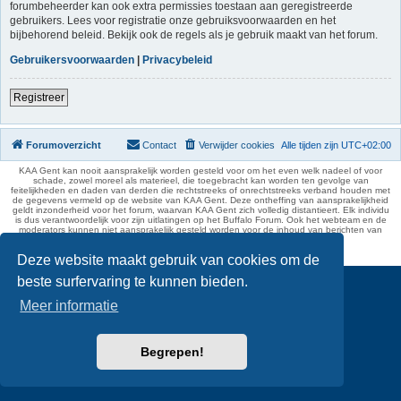
forumbeheerder kan ook extra permissies toestaan aan geregistreerde
gebruikers. Lees voor registratie onze gebruiksvoorwaarden en het
bijbehorend beleid. Bekijk ook de regels als je gebruik maakt van het forum.
Gebruikersvoorwaarden
|
Privacybeleid
Registreer
Forumoverzicht
Contact
Verwijder cookies
Alle tijden zijn
UTC+02:00
KAA Gent kan nooit aansprakelijk worden gesteld voor om het even welk nadeel of voor
schade, zowel moreel als materieel, die toegebracht kan worden ten gevolge van
feitelijkheden en daden van derden die rechtstreeks of onrechtstreeks verband houden met
de gegevens vermeld op de website van KAA Gent. Deze ontheffing van aansprakelijkheid
geldt inzonderheid voor het forum, waarvan KAA Gent zich volledig distantieert. Elk individu
is dus verantwoordelijk voor zijn uitlatingen op het Buffalo Forum. Ook het webteam en de
moderators kunnen niet aansprakelijk gesteld worden voor de inhoud van berichten van
gebruikers.
phpBB Two Factor Authentication ©
paul999
Deze website maakt gebruik van cookies om de
beste surfervaring te kunnen bieden.
Meer informatie
Begrepen!