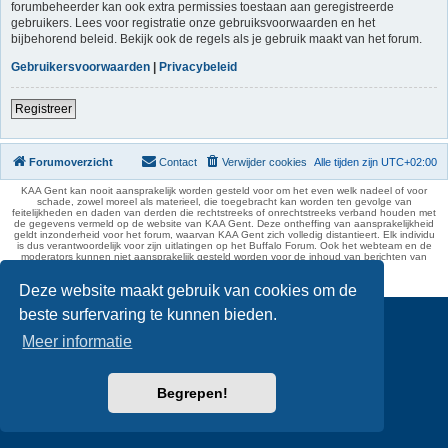
forumbeheerder kan ook extra permissies toestaan aan geregistreerde
gebruikers. Lees voor registratie onze gebruiksvoorwaarden en het
bijbehorend beleid. Bekijk ook de regels als je gebruik maakt van het forum.
Gebruikersvoorwaarden
|
Privacybeleid
Registreer
Forumoverzicht
Contact
Verwijder cookies
Alle tijden zijn
UTC+02:00
KAA Gent kan nooit aansprakelijk worden gesteld voor om het even welk nadeel of voor
schade, zowel moreel als materieel, die toegebracht kan worden ten gevolge van
feitelijkheden en daden van derden die rechtstreeks of onrechtstreeks verband houden met
de gegevens vermeld op de website van KAA Gent. Deze ontheffing van aansprakelijkheid
geldt inzonderheid voor het forum, waarvan KAA Gent zich volledig distantieert. Elk individu
is dus verantwoordelijk voor zijn uitlatingen op het Buffalo Forum. Ook het webteam en de
moderators kunnen niet aansprakelijk gesteld worden voor de inhoud van berichten van
gebruikers.
phpBB Two Factor Authentication ©
paul999
Deze website maakt gebruik van cookies om de
beste surfervaring te kunnen bieden.
Meer informatie
Begrepen!