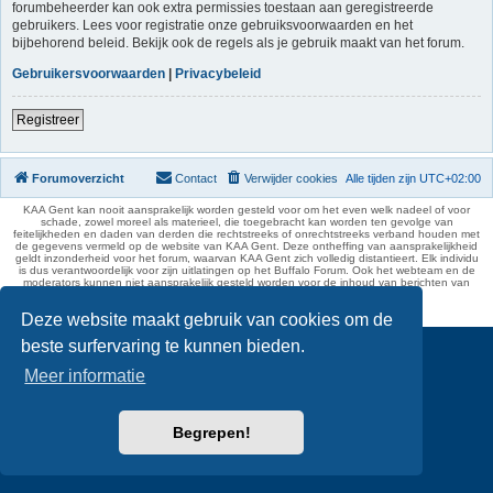
forumbeheerder kan ook extra permissies toestaan aan geregistreerde
gebruikers. Lees voor registratie onze gebruiksvoorwaarden en het
bijbehorend beleid. Bekijk ook de regels als je gebruik maakt van het forum.
Gebruikersvoorwaarden
|
Privacybeleid
Registreer
Forumoverzicht
Contact
Verwijder cookies
Alle tijden zijn
UTC+02:00
KAA Gent kan nooit aansprakelijk worden gesteld voor om het even welk nadeel of voor
schade, zowel moreel als materieel, die toegebracht kan worden ten gevolge van
feitelijkheden en daden van derden die rechtstreeks of onrechtstreeks verband houden met
de gegevens vermeld op de website van KAA Gent. Deze ontheffing van aansprakelijkheid
geldt inzonderheid voor het forum, waarvan KAA Gent zich volledig distantieert. Elk individu
is dus verantwoordelijk voor zijn uitlatingen op het Buffalo Forum. Ook het webteam en de
moderators kunnen niet aansprakelijk gesteld worden voor de inhoud van berichten van
gebruikers.
phpBB Two Factor Authentication ©
paul999
Deze website maakt gebruik van cookies om de
beste surfervaring te kunnen bieden.
Meer informatie
Begrepen!