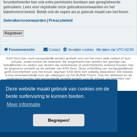
forumbeheerder kan ook extra permissies toestaan aan geregistreerde
gebruikers. Lees voor registratie onze gebruiksvoorwaarden en het
bijbehorend beleid. Bekijk ook de regels als je gebruik maakt van het forum.
Gebruikersvoorwaarden
|
Privacybeleid
Registreer
Forumoverzicht
Contact
Verwijder cookies
Alle tijden zijn
UTC+02:00
KAA Gent kan nooit aansprakelijk worden gesteld voor om het even welk nadeel of voor
schade, zowel moreel als materieel, die toegebracht kan worden ten gevolge van
feitelijkheden en daden van derden die rechtstreeks of onrechtstreeks verband houden met
de gegevens vermeld op de website van KAA Gent. Deze ontheffing van aansprakelijkheid
geldt inzonderheid voor het forum, waarvan KAA Gent zich volledig distantieert. Elk individu
is dus verantwoordelijk voor zijn uitlatingen op het Buffalo Forum. Ook het webteam en de
moderators kunnen niet aansprakelijk gesteld worden voor de inhoud van berichten van
gebruikers.
phpBB Two Factor Authentication ©
paul999
Deze website maakt gebruik van cookies om de
beste surfervaring te kunnen bieden.
Meer informatie
Begrepen!