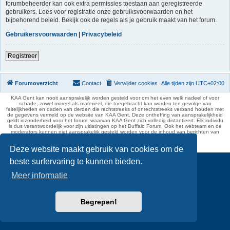
forumbeheerder kan ook extra permissies toestaan aan geregistreerde
gebruikers. Lees voor registratie onze gebruiksvoorwaarden en het
bijbehorend beleid. Bekijk ook de regels als je gebruik maakt van het forum.
Gebruikersvoorwaarden
|
Privacybeleid
Registreer
Forumoverzicht
Contact
Verwijder cookies
Alle tijden zijn
UTC+02:00
KAA Gent kan nooit aansprakelijk worden gesteld voor om het even welk nadeel of voor
schade, zowel moreel als materieel, die toegebracht kan worden ten gevolge van
feitelijkheden en daden van derden die rechtstreeks of onrechtstreeks verband houden met
de gegevens vermeld op de website van KAA Gent. Deze ontheffing van aansprakelijkheid
geldt inzonderheid voor het forum, waarvan KAA Gent zich volledig distantieert. Elk individu
is dus verantwoordelijk voor zijn uitlatingen op het Buffalo Forum. Ook het webteam en de
moderators kunnen niet aansprakelijk gesteld worden voor de inhoud van berichten van
gebruikers.
phpBB Two Factor Authentication ©
paul999
Deze website maakt gebruik van cookies om de
beste surfervaring te kunnen bieden.
Meer informatie
Begrepen!