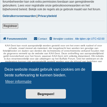
forumbeheerder kan ook extra permissies toestaan aan geregistreerde
gebruikers. Lees voor registratie onze gebruiksvoorwaarden en het
bijbehorend beleid. Bekijk ook de regels als je gebruik maakt van het forum.
Gebruikersvoorwaarden
|
Privacybeleid
Registreer
Forumoverzicht
Contact
Verwijder cookies
Alle tijden zijn
UTC+02:00
KAA Gent kan nooit aansprakelijk worden gesteld voor om het even welk nadeel of voor
schade, zowel moreel als materieel, die toegebracht kan worden ten gevolge van
feitelijkheden en daden van derden die rechtstreeks of onrechtstreeks verband houden met
de gegevens vermeld op de website van KAA Gent. Deze ontheffing van aansprakelijkheid
geldt inzonderheid voor het forum, waarvan KAA Gent zich volledig distantieert. Elk individu
is dus verantwoordelijk voor zijn uitlatingen op het Buffalo Forum. Ook het webteam en de
moderators kunnen niet aansprakelijk gesteld worden voor de inhoud van berichten van
gebruikers.
phpBB Two Factor Authentication ©
paul999
Deze website maakt gebruik van cookies om de
beste surfervaring te kunnen bieden.
Meer informatie
Begrepen!