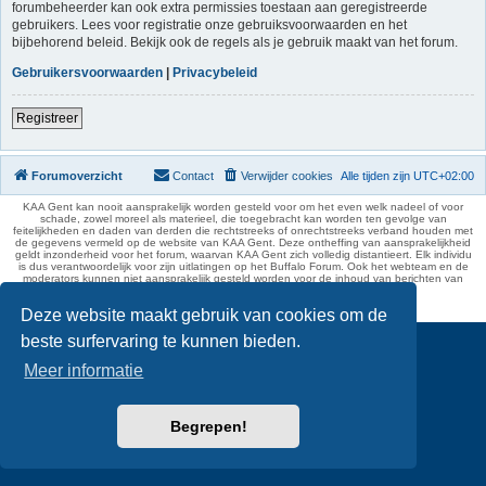
forumbeheerder kan ook extra permissies toestaan aan geregistreerde
gebruikers. Lees voor registratie onze gebruiksvoorwaarden en het
bijbehorend beleid. Bekijk ook de regels als je gebruik maakt van het forum.
Gebruikersvoorwaarden
|
Privacybeleid
Registreer
Forumoverzicht
Contact
Verwijder cookies
Alle tijden zijn
UTC+02:00
KAA Gent kan nooit aansprakelijk worden gesteld voor om het even welk nadeel of voor
schade, zowel moreel als materieel, die toegebracht kan worden ten gevolge van
feitelijkheden en daden van derden die rechtstreeks of onrechtstreeks verband houden met
de gegevens vermeld op de website van KAA Gent. Deze ontheffing van aansprakelijkheid
geldt inzonderheid voor het forum, waarvan KAA Gent zich volledig distantieert. Elk individu
is dus verantwoordelijk voor zijn uitlatingen op het Buffalo Forum. Ook het webteam en de
moderators kunnen niet aansprakelijk gesteld worden voor de inhoud van berichten van
gebruikers.
phpBB Two Factor Authentication ©
paul999
Deze website maakt gebruik van cookies om de
beste surfervaring te kunnen bieden.
Meer informatie
Begrepen!