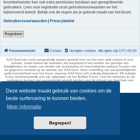
forumbeheerder kan ook extra permissies toestaan aan geregistreerde
gebruikers. Lees voor registratie onze gebruiksvoorwaarden en het
bijbehorend beleid. Bekijk ook de regels als je gebruik maakt van het forum.
Gebruikersvoorwaarden
|
Privacybeleid
Registreer
Forumoverzicht
Contact
Verwijder cookies
Alle tijden zijn
UTC+02:00
KAA Gent kan nooit aansprakelijk worden gesteld voor om het even welk nadeel of voor
schade, zowel moreel als materieel, die toegebracht kan worden ten gevolge van
feitelijkheden en daden van derden die rechtstreeks of onrechtstreeks verband houden met
de gegevens vermeld op de website van KAA Gent. Deze ontheffing van aansprakelijkheid
geldt inzonderheid voor het forum, waarvan KAA Gent zich volledig distantieert. Elk individu
is dus verantwoordelijk voor zijn uitlatingen op het Buffalo Forum. Ook het webteam en de
moderators kunnen niet aansprakelijk gesteld worden voor de inhoud van berichten van
gebruikers.
phpBB Two Factor Authentication ©
paul999
Deze website maakt gebruik van cookies om de
beste surfervaring te kunnen bieden.
Meer informatie
Begrepen!