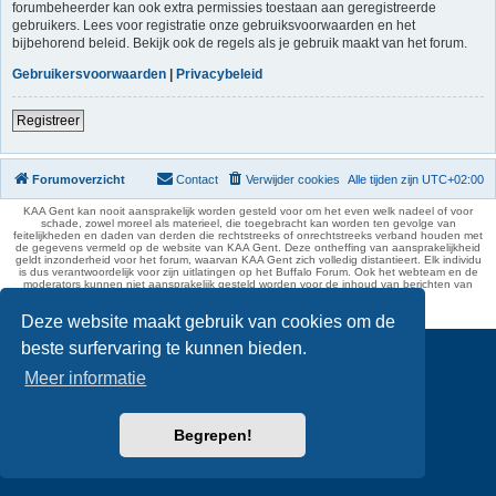
forumbeheerder kan ook extra permissies toestaan aan geregistreerde
gebruikers. Lees voor registratie onze gebruiksvoorwaarden en het
bijbehorend beleid. Bekijk ook de regels als je gebruik maakt van het forum.
Gebruikersvoorwaarden
|
Privacybeleid
Registreer
Forumoverzicht
Contact
Verwijder cookies
Alle tijden zijn
UTC+02:00
KAA Gent kan nooit aansprakelijk worden gesteld voor om het even welk nadeel of voor
schade, zowel moreel als materieel, die toegebracht kan worden ten gevolge van
feitelijkheden en daden van derden die rechtstreeks of onrechtstreeks verband houden met
de gegevens vermeld op de website van KAA Gent. Deze ontheffing van aansprakelijkheid
geldt inzonderheid voor het forum, waarvan KAA Gent zich volledig distantieert. Elk individu
is dus verantwoordelijk voor zijn uitlatingen op het Buffalo Forum. Ook het webteam en de
moderators kunnen niet aansprakelijk gesteld worden voor de inhoud van berichten van
gebruikers.
phpBB Two Factor Authentication ©
paul999
Deze website maakt gebruik van cookies om de
beste surfervaring te kunnen bieden.
Meer informatie
Begrepen!