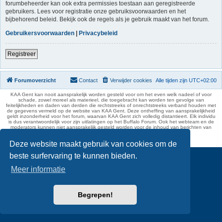
forumbeheerder kan ook extra permissies toestaan aan geregistreerde
gebruikers. Lees voor registratie onze gebruiksvoorwaarden en het
bijbehorend beleid. Bekijk ook de regels als je gebruik maakt van het forum.
Gebruikersvoorwaarden
|
Privacybeleid
Registreer
Forumoverzicht
Contact
Verwijder cookies
Alle tijden zijn
UTC+02:00
KAA Gent kan nooit aansprakelijk worden gesteld voor om het even welk nadeel of voor
schade, zowel moreel als materieel, die toegebracht kan worden ten gevolge van
feitelijkheden en daden van derden die rechtstreeks of onrechtstreeks verband houden met
de gegevens vermeld op de website van KAA Gent. Deze ontheffing van aansprakelijkheid
geldt inzonderheid voor het forum, waarvan KAA Gent zich volledig distantieert. Elk individu
is dus verantwoordelijk voor zijn uitlatingen op het Buffalo Forum. Ook het webteam en de
moderators kunnen niet aansprakelijk gesteld worden voor de inhoud van berichten van
gebruikers.
phpBB Two Factor Authentication ©
paul999
Deze website maakt gebruik van cookies om de
beste surfervaring te kunnen bieden.
Meer informatie
Begrepen!