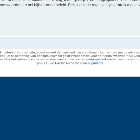
voorwaarden en het bijbehorend beleid. Bekijk ook de regels als je gebruik maakt 
 nadeel of voor schade, zowel moreel als materieel, die toegebracht kan worden ten gevolge van
eze ontheffing van aansprakelijkheid geldt inzonderheid voor het forum, waarvan KAA Gent zich 
rum. Ook het webteam en de moderators kunnen niet aansprakelijk gesteld worden voor de inhoud
phpBB Two Factor Authentication ©
paul999