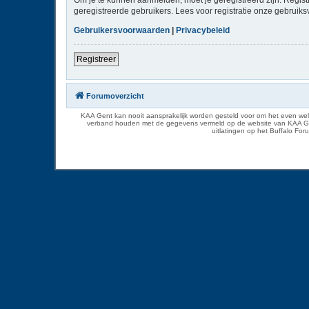
geregistreerde gebruikers. Lees voor registratie onze gebruiks
Gebruikersvoorwaarden
|
Privacybeleid
Registreer
Forumoverzicht
KAA Gent kan nooit aansprakelijk worden gesteld voor om het even welk
verband houden met de gegevens vermeld op de website van KAA Gent. D
uitlatingen op het Buffalo Fo