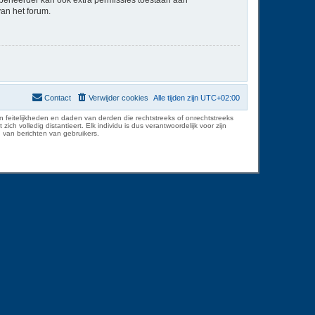
van het forum.
Contact
Verwijder cookies
Alle tijden zijn
UTC+02:00
 feitelijkheden en daden van derden die rechtstreeks of onrechtstreeks
volledig distantieert. Elk individu is dus verantwoordelijk voor zijn
 van berichten van gebruikers.