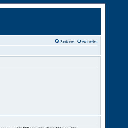
Registreer
Aanmelden
mbeheerder kan ook extra permissies toestaan aan