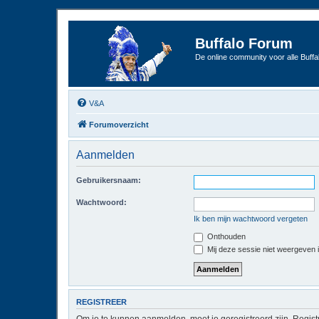
Buffalo Forum
De online community voor alle Buffal
V&A
Forumoverzicht
Aanmelden
Gebruikersnaam:
Wachtwoord:
Ik ben mijn wachtwoord vergeten
Onthouden
Mij deze sessie niet weergeven in
REGISTREER
Om je te kunnen aanmelden, moet je geregistreerd zijn. Regist