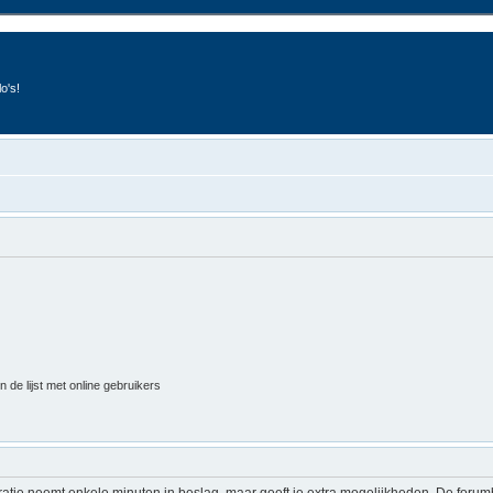
o's!
 de lijst met online gebruikers
ratie neemt enkele minuten in beslag, maar geeft je extra mogelijkheden. De foru