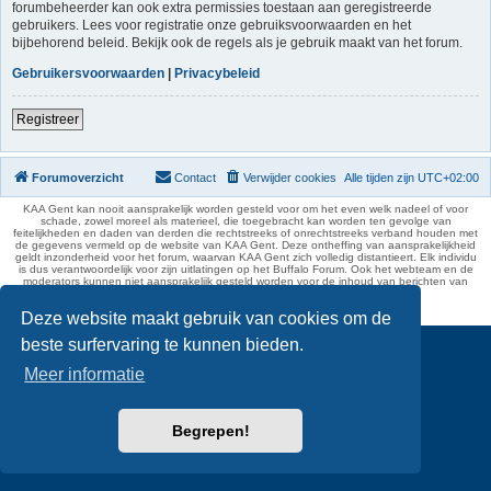
forumbeheerder kan ook extra permissies toestaan aan geregistreerde
gebruikers. Lees voor registratie onze gebruiksvoorwaarden en het
bijbehorend beleid. Bekijk ook de regels als je gebruik maakt van het forum.
Gebruikersvoorwaarden
|
Privacybeleid
Registreer
Forumoverzicht
Contact
Verwijder cookies
Alle tijden zijn
UTC+02:00
KAA Gent kan nooit aansprakelijk worden gesteld voor om het even welk nadeel of voor
schade, zowel moreel als materieel, die toegebracht kan worden ten gevolge van
feitelijkheden en daden van derden die rechtstreeks of onrechtstreeks verband houden met
de gegevens vermeld op de website van KAA Gent. Deze ontheffing van aansprakelijkheid
geldt inzonderheid voor het forum, waarvan KAA Gent zich volledig distantieert. Elk individu
is dus verantwoordelijk voor zijn uitlatingen op het Buffalo Forum. Ook het webteam en de
moderators kunnen niet aansprakelijk gesteld worden voor de inhoud van berichten van
gebruikers.
phpBB Two Factor Authentication ©
paul999
Deze website maakt gebruik van cookies om de
beste surfervaring te kunnen bieden.
Meer informatie
Begrepen!