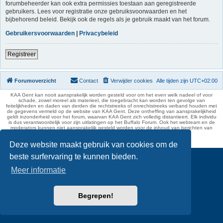
forumbeheerder kan ook extra permissies toestaan aan geregistreerde
gebruikers. Lees voor registratie onze gebruiksvoorwaarden en het
bijbehorend beleid. Bekijk ook de regels als je gebruik maakt van het forum.
Gebruikersvoorwaarden
|
Privacybeleid
Registreer
Forumoverzicht
Contact
Verwijder cookies
Alle tijden zijn
UTC+02:00
KAA Gent kan nooit aansprakelijk worden gesteld voor om het even welk nadeel of voor
schade, zowel moreel als materieel, die toegebracht kan worden ten gevolge van
feitelijkheden en daden van derden die rechtstreeks of onrechtstreeks verband houden met
de gegevens vermeld op de website van KAA Gent. Deze ontheffing van aansprakelijkheid
geldt inzonderheid voor het forum, waarvan KAA Gent zich volledig distantieert. Elk individu
is dus verantwoordelijk voor zijn uitlatingen op het Buffalo Forum. Ook het webteam en de
moderators kunnen niet aansprakelijk gesteld worden voor de inhoud van berichten van
gebruikers.
phpBB Two Factor Authentication ©
paul999
Deze website maakt gebruik van cookies om de
beste surfervaring te kunnen bieden.
Meer informatie
Begrepen!