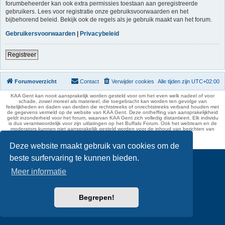
forumbeheerder kan ook extra permissies toestaan aan geregistreerde
gebruikers. Lees voor registratie onze gebruiksvoorwaarden en het
bijbehorend beleid. Bekijk ook de regels als je gebruik maakt van het forum.
Gebruikersvoorwaarden
|
Privacybeleid
Registreer
Forumoverzicht
Contact
Verwijder cookies
Alle tijden zijn
UTC+02:00
KAA Gent kan nooit aansprakelijk worden gesteld voor om het even welk nadeel of voor
schade, zowel moreel als materieel, die toegebracht kan worden ten gevolge van
feitelijkheden en daden van derden die rechtstreeks of onrechtstreeks verband houden met
de gegevens vermeld op de website van KAA Gent. Deze ontheffing van aansprakelijkheid
geldt inzonderheid voor het forum, waarvan KAA Gent zich volledig distantieert. Elk individu
is dus verantwoordelijk voor zijn uitlatingen op het Buffalo Forum. Ook het webteam en de
moderators kunnen niet aansprakelijk gesteld worden voor de inhoud van berichten van
gebruikers.
phpBB Two Factor Authentication ©
paul999
Deze website maakt gebruik van cookies om de
beste surfervaring te kunnen bieden.
Meer informatie
Begrepen!