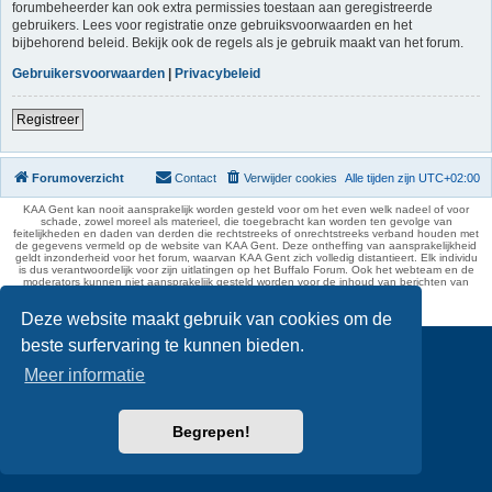
forumbeheerder kan ook extra permissies toestaan aan geregistreerde
gebruikers. Lees voor registratie onze gebruiksvoorwaarden en het
bijbehorend beleid. Bekijk ook de regels als je gebruik maakt van het forum.
Gebruikersvoorwaarden
|
Privacybeleid
Registreer
Forumoverzicht
Contact
Verwijder cookies
Alle tijden zijn
UTC+02:00
KAA Gent kan nooit aansprakelijk worden gesteld voor om het even welk nadeel of voor
schade, zowel moreel als materieel, die toegebracht kan worden ten gevolge van
feitelijkheden en daden van derden die rechtstreeks of onrechtstreeks verband houden met
de gegevens vermeld op de website van KAA Gent. Deze ontheffing van aansprakelijkheid
geldt inzonderheid voor het forum, waarvan KAA Gent zich volledig distantieert. Elk individu
is dus verantwoordelijk voor zijn uitlatingen op het Buffalo Forum. Ook het webteam en de
moderators kunnen niet aansprakelijk gesteld worden voor de inhoud van berichten van
gebruikers.
phpBB Two Factor Authentication ©
paul999
Deze website maakt gebruik van cookies om de
beste surfervaring te kunnen bieden.
Meer informatie
Begrepen!