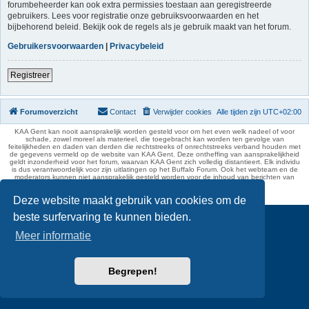
forumbeheerder kan ook extra permissies toestaan aan geregistreerde
gebruikers. Lees voor registratie onze gebruiksvoorwaarden en het
bijbehorend beleid. Bekijk ook de regels als je gebruik maakt van het forum.
Gebruikersvoorwaarden
|
Privacybeleid
Registreer
Forumoverzicht
Contact
Verwijder cookies
Alle tijden zijn
UTC+02:00
KAA Gent kan nooit aansprakelijk worden gesteld voor om het even welk nadeel of voor
schade, zowel moreel als materieel, die toegebracht kan worden ten gevolge van
feitelijkheden en daden van derden die rechtstreeks of onrechtstreeks verband houden met
de gegevens vermeld op de website van KAA Gent. Deze ontheffing van aansprakelijkheid
geldt inzonderheid voor het forum, waarvan KAA Gent zich volledig distantieert. Elk individu
is dus verantwoordelijk voor zijn uitlatingen op het Buffalo Forum. Ook het webteam en de
moderators kunnen niet aansprakelijk gesteld worden voor de inhoud van berichten van
gebruikers.
phpBB Two Factor Authentication ©
paul999
Deze website maakt gebruik van cookies om de
beste surfervaring te kunnen bieden.
Meer informatie
Begrepen!