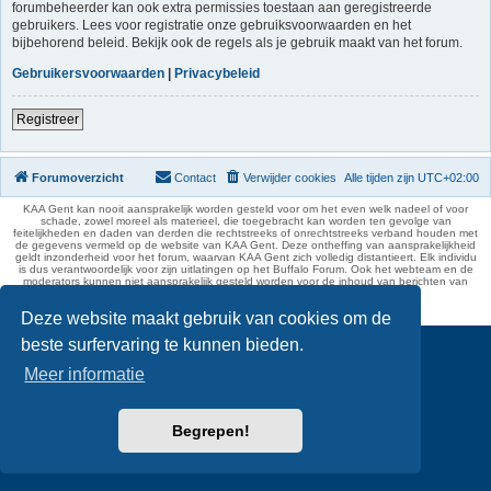
forumbeheerder kan ook extra permissies toestaan aan geregistreerde
gebruikers. Lees voor registratie onze gebruiksvoorwaarden en het
bijbehorend beleid. Bekijk ook de regels als je gebruik maakt van het forum.
Gebruikersvoorwaarden
|
Privacybeleid
Registreer
Forumoverzicht
Contact
Verwijder cookies
Alle tijden zijn
UTC+02:00
KAA Gent kan nooit aansprakelijk worden gesteld voor om het even welk nadeel of voor
schade, zowel moreel als materieel, die toegebracht kan worden ten gevolge van
feitelijkheden en daden van derden die rechtstreeks of onrechtstreeks verband houden met
de gegevens vermeld op de website van KAA Gent. Deze ontheffing van aansprakelijkheid
geldt inzonderheid voor het forum, waarvan KAA Gent zich volledig distantieert. Elk individu
is dus verantwoordelijk voor zijn uitlatingen op het Buffalo Forum. Ook het webteam en de
moderators kunnen niet aansprakelijk gesteld worden voor de inhoud van berichten van
gebruikers.
phpBB Two Factor Authentication ©
paul999
Deze website maakt gebruik van cookies om de
beste surfervaring te kunnen bieden.
Meer informatie
Begrepen!