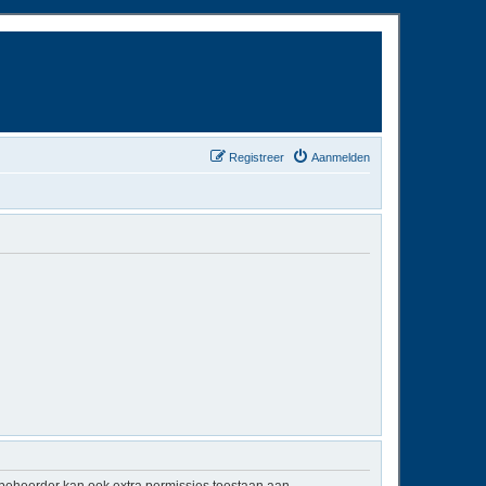
Registreer
Aanmelden
mbeheerder kan ook extra permissies toestaan aan