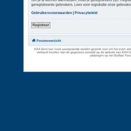
geregistreerde gebruikers. Lees voor registratie onze gebruiks
Gebruikersvoorwaarden
|
Privacybeleid
Registreer
Forumoverzicht
KAA Gent kan nooit aansprakelijk worden gesteld voor om het even welk
verband houden met de gegevens vermeld op de website van KAA Gent. D
uitlatingen op het Buffalo Fo