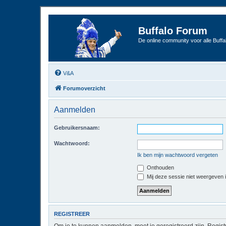
Buffalo Forum
De online community voor alle Buffal
V&A
Forumoverzicht
Aanmelden
Gebruikersnaam:
Wachtwoord:
Ik ben mijn wachtwoord vergeten
Onthouden
Mij deze sessie niet weergeven in
REGISTREER
Om je te kunnen aanmelden, moet je geregistreerd zijn. Regist