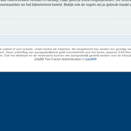
voorwaarden en het bijbehorend beleid. Bekijk ook de regels als je gebruik maakt 
 nadeel of voor schade, zowel moreel als materieel, die toegebracht kan worden ten gevolge van
eze ontheffing van aansprakelijkheid geldt inzonderheid voor het forum, waarvan KAA Gent zich 
rum. Ook het webteam en de moderators kunnen niet aansprakelijk gesteld worden voor de inhoud
phpBB Two Factor Authentication ©
paul999