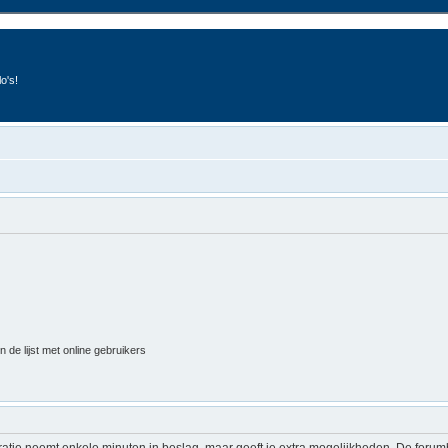
o's!
 de lijst met online gebruikers
ratie neemt enkele minuten in beslag, maar geeft je extra mogelijkheden. De foru