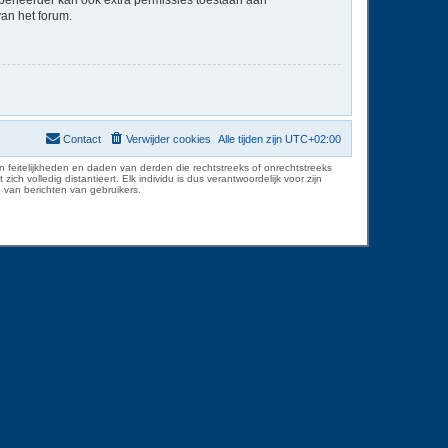
van het forum.
Contact
Verwijder cookies
Alle tijden zijn
UTC+02:00
 feitelijkheden en daden van derden die rechtstreeks of onrechtstreeks
volledig distantieert. Elk individu is dus verantwoordelijk voor zijn
 van berichten van gebruikers.