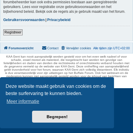
forumbeheerder kan ook extra permissies toestaan aan geregistreerde
gebruikers. Lees voor registratie onze gebruiksvoorwaarden en het
bijbehorend beleid. Bekijk ook de regels als je gebruik maakt van het forum.
Gebruikersvoorwaarden
|
Privacybeleid
Registreer
Forumoverzicht
Contact
Verwijder cookies
Alle tijden zijn
UTC+02:00
KAA Gent kan nooit aansprakelijk worden gesteld voor om het even welk nadeel of voor
schade, zowel moreel als materieel, die toegebracht kan worden ten gevolge van
feitelijkheden en daden van derden die rechtstreeks of onrechtstreeks verband houden met
de gegevens vermeld op de website van KAA Gent. Deze ontheffing van aansprakelijkheid
geldt inzonderheid voor het forum, waarvan KAA Gent zich volledig distantieert. Elk individu
is dus verantwoordelijk voor zijn uitlatingen op het Buffalo Forum. Ook het webteam en de
moderators kunnen niet aansprakelijk gesteld worden voor de inhoud van berichten van
gebruikers.
phpBB Two Factor Authentication ©
paul999
Deze website maakt gebruik van cookies om de
beste surfervaring te kunnen bieden.
Meer informatie
Begrepen!