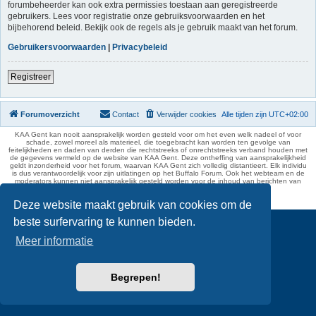
forumbeheerder kan ook extra permissies toestaan aan geregistreerde
gebruikers. Lees voor registratie onze gebruiksvoorwaarden en het
bijbehorend beleid. Bekijk ook de regels als je gebruik maakt van het forum.
Gebruikersvoorwaarden
|
Privacybeleid
Registreer
Forumoverzicht
Contact
Verwijder cookies
Alle tijden zijn
UTC+02:00
KAA Gent kan nooit aansprakelijk worden gesteld voor om het even welk nadeel of voor
schade, zowel moreel als materieel, die toegebracht kan worden ten gevolge van
feitelijkheden en daden van derden die rechtstreeks of onrechtstreeks verband houden met
de gegevens vermeld op de website van KAA Gent. Deze ontheffing van aansprakelijkheid
geldt inzonderheid voor het forum, waarvan KAA Gent zich volledig distantieert. Elk individu
is dus verantwoordelijk voor zijn uitlatingen op het Buffalo Forum. Ook het webteam en de
moderators kunnen niet aansprakelijk gesteld worden voor de inhoud van berichten van
gebruikers.
phpBB Two Factor Authentication ©
paul999
Deze website maakt gebruik van cookies om de
beste surfervaring te kunnen bieden.
Meer informatie
Begrepen!