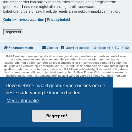
forumbeheerder kan ook extra permissies toestaan aan geregistreerde
gebruikers. Lees voor registratie onze gebruiksvoorwaarden en het
bijbehorend beleid. Bekijk ook de regels als je gebruik maakt van het forum.
Gebruikersvoorwaarden
|
Privacybeleid
Registreer
Forumoverzicht
Contact
Verwijder cookies
Alle tijden zijn
UTC+02:00
KAA Gent kan nooit aansprakelijk worden gesteld voor om het even welk nadeel of voor
schade, zowel moreel als materieel, die toegebracht kan worden ten gevolge van
feitelijkheden en daden van derden die rechtstreeks of onrechtstreeks verband houden met
de gegevens vermeld op de website van KAA Gent. Deze ontheffing van aansprakelijkheid
geldt inzonderheid voor het forum, waarvan KAA Gent zich volledig distantieert. Elk individu
is dus verantwoordelijk voor zijn uitlatingen op het Buffalo Forum. Ook het webteam en de
moderators kunnen niet aansprakelijk gesteld worden voor de inhoud van berichten van
gebruikers.
phpBB Two Factor Authentication ©
paul999
Deze website maakt gebruik van cookies om de
beste surfervaring te kunnen bieden.
Meer informatie
Begrepen!