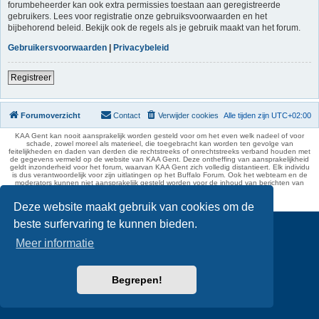
forumbeheerder kan ook extra permissies toestaan aan geregistreerde
gebruikers. Lees voor registratie onze gebruiksvoorwaarden en het
bijbehorend beleid. Bekijk ook de regels als je gebruik maakt van het forum.
Gebruikersvoorwaarden
|
Privacybeleid
Registreer
Forumoverzicht
Contact
Verwijder cookies
Alle tijden zijn
UTC+02:00
KAA Gent kan nooit aansprakelijk worden gesteld voor om het even welk nadeel of voor
schade, zowel moreel als materieel, die toegebracht kan worden ten gevolge van
feitelijkheden en daden van derden die rechtstreeks of onrechtstreeks verband houden met
de gegevens vermeld op de website van KAA Gent. Deze ontheffing van aansprakelijkheid
geldt inzonderheid voor het forum, waarvan KAA Gent zich volledig distantieert. Elk individu
is dus verantwoordelijk voor zijn uitlatingen op het Buffalo Forum. Ook het webteam en de
moderators kunnen niet aansprakelijk gesteld worden voor de inhoud van berichten van
gebruikers.
phpBB Two Factor Authentication ©
paul999
Deze website maakt gebruik van cookies om de
beste surfervaring te kunnen bieden.
Meer informatie
Begrepen!