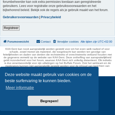
forumbeheerder kan ook extra permissies toestaan aan geregistreerde
gebruikers. Lees voor registratie onze gebruiksvoorwaarden en het
bijbehorend beleid. Bekijk ook de regels als je gebruik maakt van het forum.
Gebruikersvoorwaarden
|
Privacybeleid
Registreer
Forumoverzicht
Contact
Verwijder cookies
Alle tijden zijn
UTC+02:00
KAA Gent kan nooit aansprakelijk worden gesteld voor om het even welk nadeel of voor
schade, zowel moreel als materieel, die toegebracht kan worden ten gevolge van
feitelijkheden en daden van derden die rechtstreeks of onrechtstreeks verband houden met
de gegevens vermeld op de website van KAA Gent. Deze ontheffing van aansprakelijkheid
geldt inzonderheid voor het forum, waarvan KAA Gent zich volledig distantieert. Elk individu
is dus verantwoordelijk voor zijn uitlatingen op het Buffalo Forum. Ook het webteam en de
moderators kunnen niet aansprakelijk gesteld worden voor de inhoud van berichten van
gebruikers.
phpBB Two Factor Authentication ©
paul999
Deze website maakt gebruik van cookies om de
beste surfervaring te kunnen bieden.
Meer informatie
Begrepen!