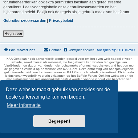
forumbeheerder kan ook extra permissies toestaan aan geregistreerde
gebruikers. Lees voor registratie onze gebruiksvoorwaarden en het
bijbehorend beleid. Bekijk ook de regels als je gebruik maakt van het forum.
Gebruikersvoorwaarden
|
Privacybeleid
Registreer
Forumoverzicht
Contact
Verwijder cookies
Alle tijden zijn
UTC+02:00
KAA Gent kan nooit aansprakelijk worden gesteld voor om het even welk nadeel of voor
schade, zowel moreel als materieel, die toegebracht kan worden ten gevolge van
feitelijkheden en daden van derden die rechtstreeks of onrechtstreeks verband houden met
de gegevens vermeld op de website van KAA Gent. Deze ontheffing van aansprakelijkheid
geldt inzonderheid voor het forum, waarvan KAA Gent zich volledig distantieert. Elk individu
is dus verantwoordelijk voor zijn uitlatingen op het Buffalo Forum. Ook het webteam en de
moderators kunnen niet aansprakelijk gesteld worden voor de inhoud van berichten van
gebruikers.
phpBB Two Factor Authentication ©
paul999
Deze website maakt gebruik van cookies om de
beste surfervaring te kunnen bieden.
Meer informatie
Begrepen!