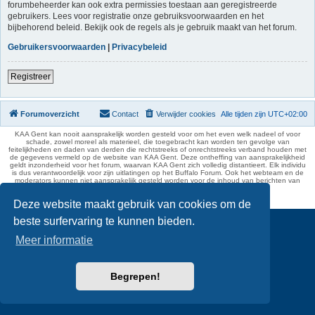
forumbeheerder kan ook extra permissies toestaan aan geregistreerde
gebruikers. Lees voor registratie onze gebruiksvoorwaarden en het
bijbehorend beleid. Bekijk ook de regels als je gebruik maakt van het forum.
Gebruikersvoorwaarden
|
Privacybeleid
Registreer
Forumoverzicht
Contact
Verwijder cookies
Alle tijden zijn
UTC+02:00
KAA Gent kan nooit aansprakelijk worden gesteld voor om het even welk nadeel of voor
schade, zowel moreel als materieel, die toegebracht kan worden ten gevolge van
feitelijkheden en daden van derden die rechtstreeks of onrechtstreeks verband houden met
de gegevens vermeld op de website van KAA Gent. Deze ontheffing van aansprakelijkheid
geldt inzonderheid voor het forum, waarvan KAA Gent zich volledig distantieert. Elk individu
is dus verantwoordelijk voor zijn uitlatingen op het Buffalo Forum. Ook het webteam en de
moderators kunnen niet aansprakelijk gesteld worden voor de inhoud van berichten van
gebruikers.
phpBB Two Factor Authentication ©
paul999
Deze website maakt gebruik van cookies om de
beste surfervaring te kunnen bieden.
Meer informatie
Begrepen!