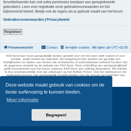
forumbeheerder kan ook extra permissies toestaan aan geregistreerde
gebruikers. Lees voor registratie onze gebruiksvoorwaarden en het
bijbehorend beleid. Bekijk ook de regels als je gebruik maakt van het forum.
Gebruikersvoorwaarden
|
Privacybeleid
Registreer
Forumoverzicht
Contact
Verwijder cookies
Alle tijden zijn
UTC+02:00
KAA Gent kan nooit aansprakelijk worden gesteld voor om het even welk nadeel of voor
schade, zowel moreel als materieel, die toegebracht kan worden ten gevolge van
feitelijkheden en daden van derden die rechtstreeks of onrechtstreeks verband houden met
de gegevens vermeld op de website van KAA Gent. Deze ontheffing van aansprakelijkheid
geldt inzonderheid voor het forum, waarvan KAA Gent zich volledig distantieert. Elk individu
is dus verantwoordelijk voor zijn uitlatingen op het Buffalo Forum. Ook het webteam en de
moderators kunnen niet aansprakelijk gesteld worden voor de inhoud van berichten van
gebruikers.
phpBB Two Factor Authentication ©
paul999
Deze website maakt gebruik van cookies om de
beste surfervaring te kunnen bieden.
Meer informatie
Begrepen!