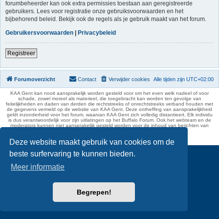
forumbeheerder kan ook extra permissies toestaan aan geregistreerde
gebruikers. Lees voor registratie onze gebruiksvoorwaarden en het
bijbehorend beleid. Bekijk ook de regels als je gebruik maakt van het forum.
Gebruikersvoorwaarden
|
Privacybeleid
Registreer
Forumoverzicht
Contact
Verwijder cookies
Alle tijden zijn
UTC+02:00
KAA Gent kan nooit aansprakelijk worden gesteld voor om het even welk nadeel of voor
schade, zowel moreel als materieel, die toegebracht kan worden ten gevolge van
feitelijkheden en daden van derden die rechtstreeks of onrechtstreeks verband houden met
de gegevens vermeld op de website van KAA Gent. Deze ontheffing van aansprakelijkheid
geldt inzonderheid voor het forum, waarvan KAA Gent zich volledig distantieert. Elk individu
is dus verantwoordelijk voor zijn uitlatingen op het Buffalo Forum. Ook het webteam en de
moderators kunnen niet aansprakelijk gesteld worden voor de inhoud van berichten van
gebruikers.
phpBB Two Factor Authentication ©
paul999
Deze website maakt gebruik van cookies om de
beste surfervaring te kunnen bieden.
Meer informatie
Begrepen!