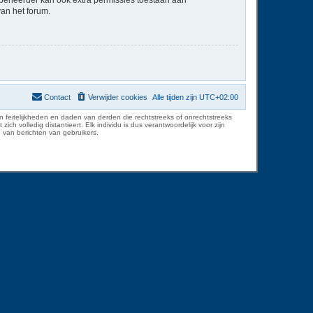
van het forum.
Contact
Verwijder cookies
Alle tijden zijn
UTC+02:00
 feitelijkheden en daden van derden die rechtstreeks of onrechtstreeks
volledig distantieert. Elk individu is dus verantwoordelijk voor zijn
 van berichten van gebruikers.