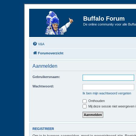
Buffalo Forum
De online community voor alle Buffal
V&A
Forumoverzicht
Aanmelden
Gebruikersnaam:
Wachtwoord:
Ik ben mijn wachtwoord vergeten
Onthouden
Mij deze sessie niet weergeven in
REGISTREER
Om je te kunnen aanmelden, moet je geregistreerd zijn. Regist