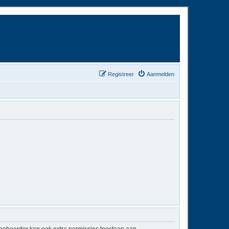
Registreer
Aanmelden
mbeheerder kan ook extra permissies toestaan aan