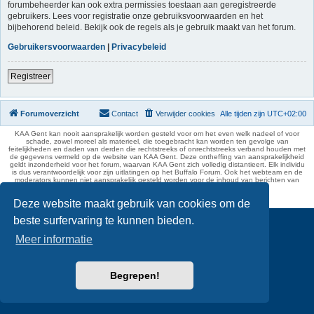
forumbeheerder kan ook extra permissies toestaan aan geregistreerde
gebruikers. Lees voor registratie onze gebruiksvoorwaarden en het
bijbehorend beleid. Bekijk ook de regels als je gebruik maakt van het forum.
Gebruikersvoorwaarden
|
Privacybeleid
Registreer
Forumoverzicht
Contact
Verwijder cookies
Alle tijden zijn
UTC+02:00
KAA Gent kan nooit aansprakelijk worden gesteld voor om het even welk nadeel of voor
schade, zowel moreel als materieel, die toegebracht kan worden ten gevolge van
feitelijkheden en daden van derden die rechtstreeks of onrechtstreeks verband houden met
de gegevens vermeld op de website van KAA Gent. Deze ontheffing van aansprakelijkheid
geldt inzonderheid voor het forum, waarvan KAA Gent zich volledig distantieert. Elk individu
is dus verantwoordelijk voor zijn uitlatingen op het Buffalo Forum. Ook het webteam en de
moderators kunnen niet aansprakelijk gesteld worden voor de inhoud van berichten van
gebruikers.
phpBB Two Factor Authentication ©
paul999
Deze website maakt gebruik van cookies om de
beste surfervaring te kunnen bieden.
Meer informatie
Begrepen!