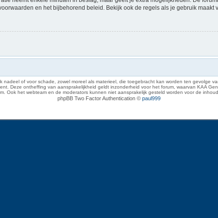
voorwaarden en het bijbehorend beleid. Bekijk ook de regels als je gebruik maakt 
 nadeel of voor schade, zowel moreel als materieel, die toegebracht kan worden ten gevolge van
eze ontheffing van aansprakelijkheid geldt inzonderheid voor het forum, waarvan KAA Gent zich 
rum. Ook het webteam en de moderators kunnen niet aansprakelijk gesteld worden voor de inhoud
phpBB Two Factor Authentication ©
paul999