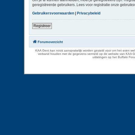
geregistreerde gebruikers. Lees voor registratie onze gebruiks
Gebruikersvoorwaarden
|
Privacybeleid
Registreer
Forumoverzicht
KAA Gent kan nooit aansprakelijk worden gesteld voor om het even welk
verband houden met de gegevens vermeld op de website van KAA Gent. D
uitlatingen op het Buffalo Fo