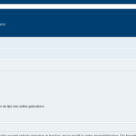
o's!
 de lijst met online gebruikers
ratie neemt enkele minuten in beslag, maar geeft je extra mogelijkheden. De foru