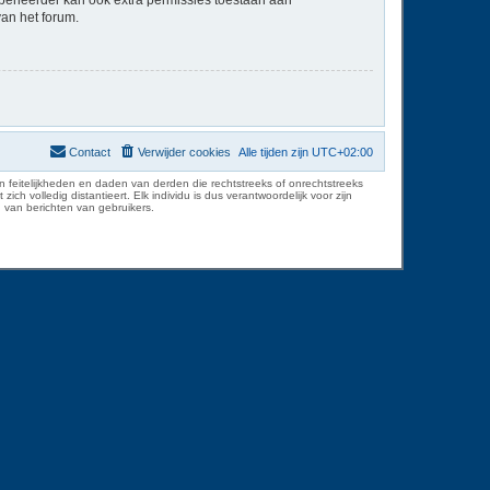
van het forum.
Contact
Verwijder cookies
Alle tijden zijn
UTC+02:00
 feitelijkheden en daden van derden die rechtstreeks of onrechtstreeks
volledig distantieert. Elk individu is dus verantwoordelijk voor zijn
 van berichten van gebruikers.