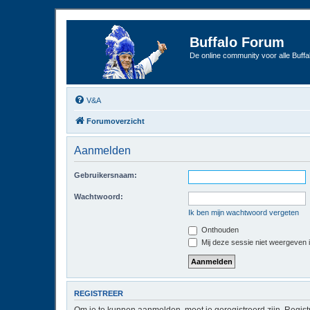
Buffalo Forum
De online community voor alle Buffal
V&A
Forumoverzicht
Aanmelden
Gebruikersnaam:
Wachtwoord:
Ik ben mijn wachtwoord vergeten
Onthouden
Mij deze sessie niet weergeven in
REGISTREER
Om je te kunnen aanmelden, moet je geregistreerd zijn. Regist