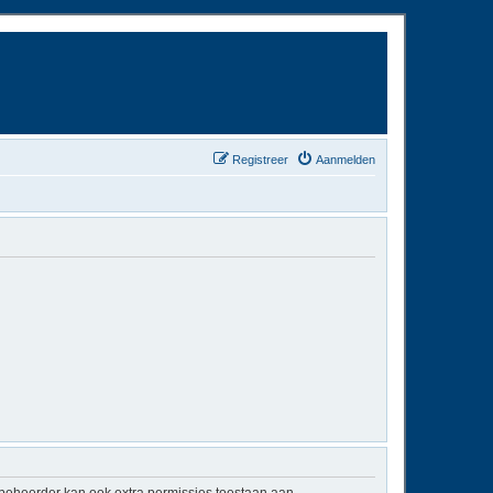
Registreer
Aanmelden
mbeheerder kan ook extra permissies toestaan aan